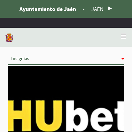
Ayuntamiento de Jaén
-
JAÉN
Insignias
Actividad
Siguiendo
Seguidoras
Grupos