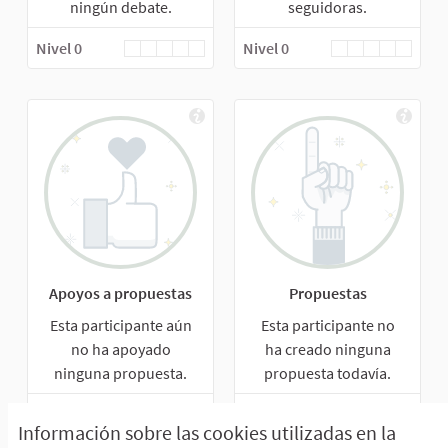
ningún debate.
seguidoras.
Nivel 0
Nivel 0
Apoyos a propuestas
Propuestas
Esta participante aún
Esta participante no
no ha apoyado
ha creado ninguna
ninguna propuesta.
propuesta todavía.
Nivel 0
Nivel 0
Información sobre las cookies utilizadas en la