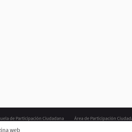
uela de Participación Ciudadana
Área de Participación Ciuda
CURSO LENGUAJE DE SIGNOS ESPAÑOLA A1.2. (PRESENCIAL)
ágina web