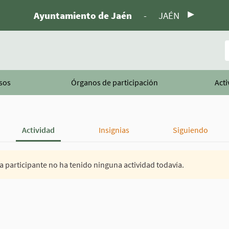
Ayuntamiento de Jaén
-
JAÉN
B
sos
Órganos de participación
Acti
Actividad
Insignias
Siguiendo
a participante no ha tenido ninguna actividad todavía.