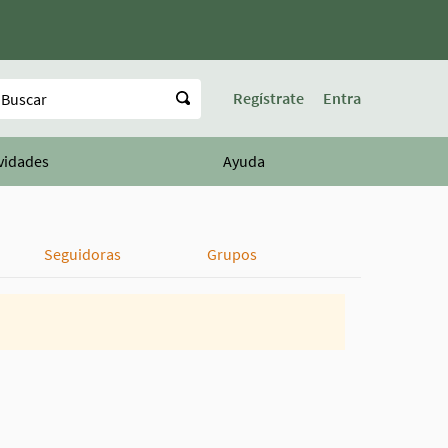
uscar
Regístrate
Entra
vidades
Ayuda
Seguidoras
Grupos