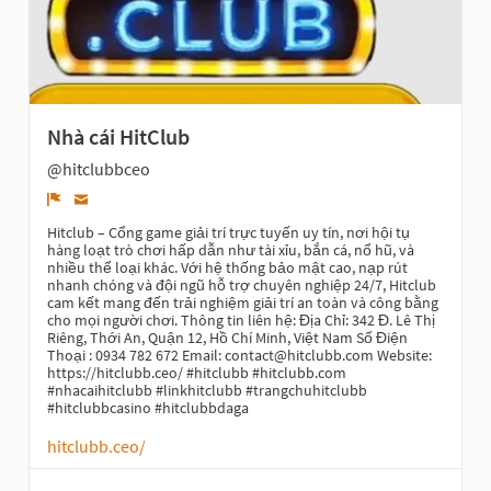
Nhà cái HitClub
@hitclubbceo
Denunciar
Hitclub – Cổng game giải trí trực tuyến uy tín, nơi hội tụ
hàng loạt trò chơi hấp dẫn như tài xỉu, bắn cá, nổ hũ, và
nhiều thể loại khác. Với hệ thống bảo mật cao, nạp rút
nhanh chóng và đội ngũ hỗ trợ chuyên nghiệp 24/7, Hitclub
cam kết mang đến trải nghiệm giải trí an toàn và công bằng
cho mọi người chơi. Thông tin liên hệ: Địa Chỉ: 342 Đ. Lê Thị
Riêng, Thới An, Quận 12, Hồ Chí Minh, Việt Nam Số Điện
Thoại : 0934 782 672 Email: contact@hitclubb.com Website:
https://hitclubb.ceo/ #hitclubb #hitclubb.com
#nhacaihitclubb #linkhitclubb #trangchuhitclubb
#hitclubbcasino #hitclubbdaga
hitclubb.ceo/