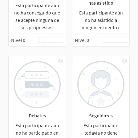
has asistido
Esta participante aún
no ha conseguido que
Esta participante aún
se acepte ninguna de
no ha asistido a
sus propuestas.
ningún encuentro.
Nivel 0
Nivel 0
Debates
Seguidores
Esta participante aún
Esta participante
no ha participado en
todavía no tiene