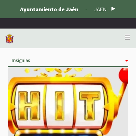
Ayuntamiento de Jaén
-
JAÉN
Insignias
Actividad
Siguiendo
Seguidoras
Grupos