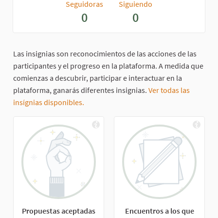
Seguidoras
Siguiendo
0
0
Las insignias son reconocimientos de las acciones de las
participantes y el progreso en la plataforma. A medida que
comienzas a descubrir, participar e interactuar en la
plataforma, ganarás diferentes insignias.
Ver todas las
insígnias disponibles.
Propuestas aceptadas
Encuentros a los que