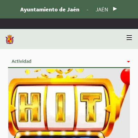
Ayuntamiento de Jaén
-
JAÉN
Actividad
Insignias
Siguiendo
Seguidoras
Grupos