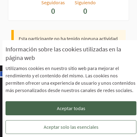
Seguidoras
Siguiendo
0
0
Esta participante no ha tenido ninguna actividad
todavía.
Información sobre las cookies utilizadas en la
página web
Utilizamos cookies en nuestro sitio web para mejorar el
rendimiento y el contenido del mismo. Las cookies nos
permiten ofrecer una experiencia de usuario y unos contenidos
Escuela de Participación Ciudadana
más personalizados desde nuestros canales de redes sociales.
Área de Participación Ciudadana
CURSO LENGUAJE DE SIGNOS ESPAÑOLA A1.2. (PRESENCIAL)
Descargar ficheros de datos abiertos
Aceptar todas
Configuración de cookies
Escuela de Participación Ciudadana en 
Escuela de Participación Ciudada
Escuela de Participación Ciu
Aceptar solo las esenciales