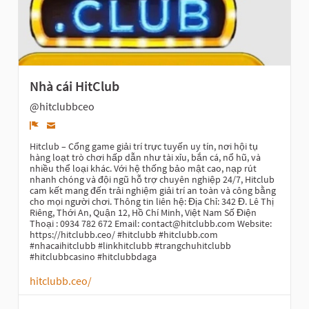
Nhà cái HitClub
@hitclubbceo
Denunciar
Hitclub – Cổng game giải trí trực tuyến uy tín, nơi hội tụ
hàng loạt trò chơi hấp dẫn như tài xỉu, bắn cá, nổ hũ, và
nhiều thể loại khác. Với hệ thống bảo mật cao, nạp rút
nhanh chóng và đội ngũ hỗ trợ chuyên nghiệp 24/7, Hitclub
cam kết mang đến trải nghiệm giải trí an toàn và công bằng
cho mọi người chơi. Thông tin liên hệ: Địa Chỉ: 342 Đ. Lê Thị
Riêng, Thới An, Quận 12, Hồ Chí Minh, Việt Nam Số Điện
Thoại : 0934 782 672 Email: contact@hitclubb.com Website:
https://hitclubb.ceo/ #hitclubb #hitclubb.com
#nhacaihitclubb #linkhitclubb #trangchuhitclubb
#hitclubbcasino #hitclubbdaga
hitclubb.ceo/