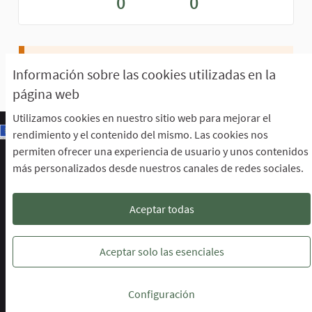
0
0
Aún no hay seguidores.
Información sobre las cookies utilizadas en la
página web
Utilizamos cookies en nuestro sitio web para mejorar el
rendimiento y el contenido del mismo. Las cookies nos
permiten ofrecer una experiencia de usuario y unos contenidos
Escuela de Participación Ciudadana
más personalizados desde nuestros canales de redes sociales.
Área de Participación Ciudadana
CURSO LENGUAJE DE SIGNOS ESPAÑOLA A1.2. (PRESENCIAL)
Descargar ficheros de datos abiertos
Aceptar todas
Configuración de cookies
Escuela de Participación Ciudadana en 
Escuela de Participación Ciudada
Escuela de Participación Ciu
Aceptar solo las esenciales
Web creada con
software libre
.
Configuración
(Enlace externo)