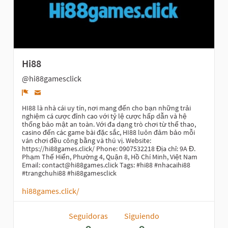
Hi88
@hi88gamesclick
Denunciar
HI88 là nhà cái uy tín, nơi mang đến cho bạn những trải
nghiệm cá cược đỉnh cao với tỷ lệ cược hấp dẫn và hệ
thống bảo mật an toàn. Với đa dạng trò chơi từ thể thao,
casino đến các game bài đặc sắc, HI88 luôn đảm bảo mỗi
ván chơi đều công bằng và thú vị. Website:
https://hi88games.click/ Phone: 0907532218 Địa chỉ: 9A Đ.
Phạm Thế Hiển, Phường 4, Quận 8, Hồ Chí Minh, Việt Nam
Email: contact@hi88games.click Tags: #hi88 #nhacaihi88
#trangchuhi88 #hi88gamesclick
hi88games.click/
Seguidoras
Siguiendo