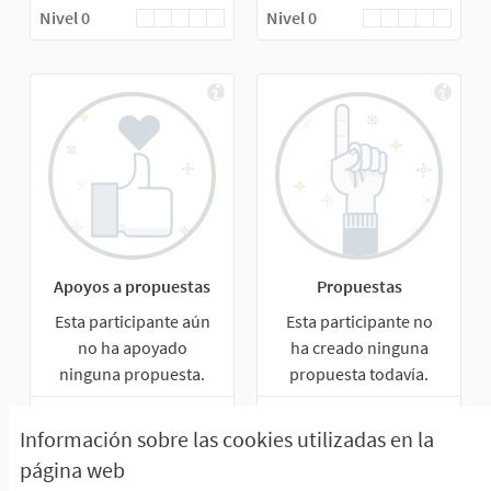
Nivel 0
Nivel 0
Apoyos a propuestas
Propuestas
Esta participante aún
Esta participante no
no ha apoyado
ha creado ninguna
ninguna propuesta.
propuesta todavía.
Nivel 0
Nivel 0
Información sobre las cookies utilizadas en la
página web