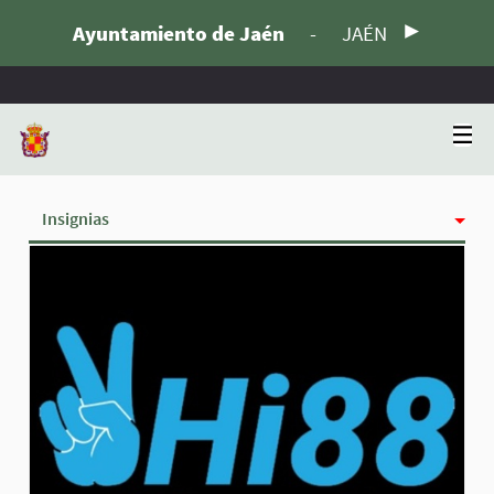
Ayuntamiento de Jaén
-
JAÉN
Insignias
Actividad
Siguiendo
Seguidoras
Grupos