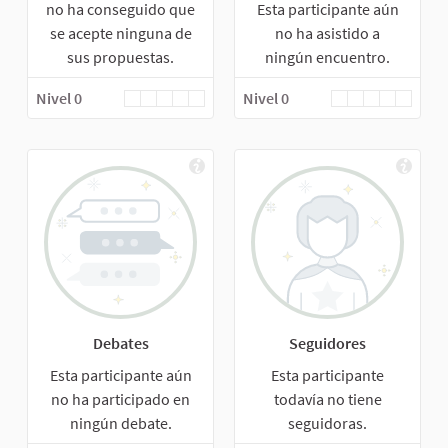
no ha conseguido que
Esta participante aún
se acepte ninguna de
no ha asistido a
sus propuestas.
ningún encuentro.
Nivel 0
Nivel 0
Debates
Seguidores
Esta participante aún
Esta participante
no ha participado en
todavía no tiene
ningún debate.
seguidoras.