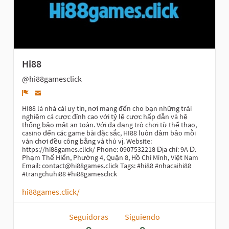
Hi88
@hi88gamesclick
Denunciar
HI88 là nhà cái uy tín, nơi mang đến cho bạn những trải
nghiệm cá cược đỉnh cao với tỷ lệ cược hấp dẫn và hệ
thống bảo mật an toàn. Với đa dạng trò chơi từ thể thao,
casino đến các game bài đặc sắc, HI88 luôn đảm bảo mỗi
ván chơi đều công bằng và thú vị. Website:
https://hi88games.click/ Phone: 0907532218 Địa chỉ: 9A Đ.
Phạm Thế Hiển, Phường 4, Quận 8, Hồ Chí Minh, Việt Nam
Email: contact@hi88games.click Tags: #hi88 #nhacaihi88
#trangchuhi88 #hi88gamesclick
hi88games.click/
Seguidoras
Siguiendo