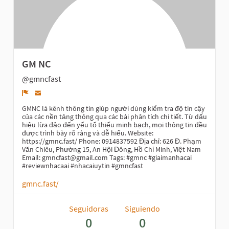
GM NC
@gmncfast
Denunciar
GMNC là kênh thông tin giúp người dùng kiểm tra độ tin cậy
của các nền tảng thông qua các bài phân tích chi tiết. Từ dấu
hiệu lừa đảo đến yếu tố thiếu minh bạch, mọi thông tin đều
được trình bày rõ ràng và dễ hiểu. Website:
https://gmnc.fast/ Phone: 0914837592 Địa chỉ: 626 Đ. Phạm
Văn Chiêu, Phường 15, An Hội Đông, Hồ Chí Minh, Việt Nam
Email: gmncfast@gmail.com Tags: #gmnc #giaimanhacai
#reviewnhacaai #nhacaiuytin #gmncfast
gmnc.fast/
Seguidoras
Siguiendo
0
0