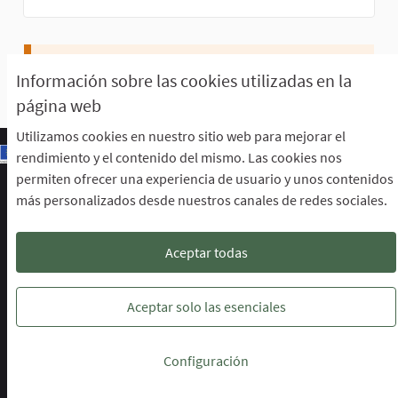
No sigue a nadie ni a ninguna actividad.
Información sobre las cookies utilizadas en la
página web
Utilizamos cookies en nuestro sitio web para mejorar el
rendimiento y el contenido del mismo. Las cookies nos
permiten ofrecer una experiencia de usuario y unos contenidos
Escuela de Participación Ciudadana
más personalizados desde nuestros canales de redes sociales.
Área de Participación Ciudadana
CURSO LENGUAJE DE SIGNOS ESPAÑOLA A1.2. (PRESENCIAL)
Descargar ficheros de datos abiertos
Aceptar todas
Configuración de cookies
Escuela de Participación Ciudadana en 
Escuela de Participación Ciudada
Escuela de Participación Ciu
Aceptar solo las esenciales
Web creada con
software libre
.
Configuración
(Enlace externo)