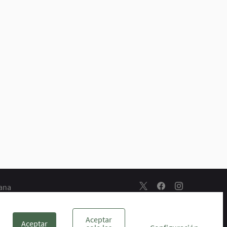
dana
Escuela de Participación 
Escuela de Particip
Escuela de Par
s
Aceptar
Aceptar