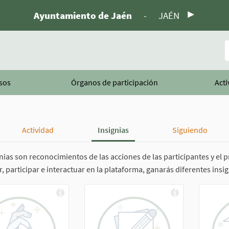
Ayuntamiento de Jaén
-
JAÉN
B
sos
Órganos de participación
Acti
Actividad
Insignias
Siguiendo
gnias son reconocimientos de las acciones de las participantes y el
, participar e interactuar en la plataforma, ganarás diferentes insi