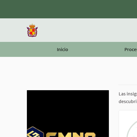
Inicio
Proce
Las insi
descubrir