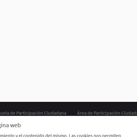
uela de Participación Ciudadana
Área de Participación Ciuda
CURSO LENGUAJE DE SIGNOS ESPAÑOLA A1.2. (PRESENCIAL)
ágina web
Descargar ficheros de datos abiertos
Configuración de cookie
imiento y el contenido del mismo. Las cookies nos permiten