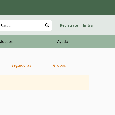
uscar
Regístrate
Entra
vidades
Ayuda
Seguidoras
Grupos