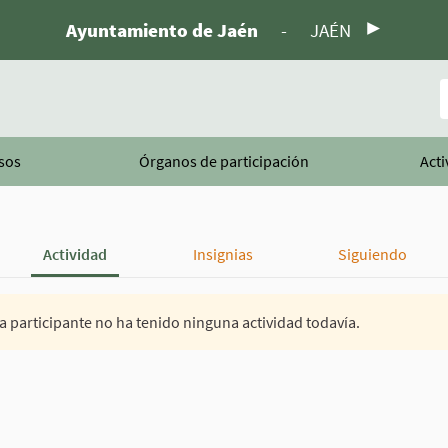
Ayuntamiento de Jaén
-
JAÉN
B
sos
Órganos de participación
Acti
Actividad
Insignias
Siguiendo
a participante no ha tenido ninguna actividad todavía.