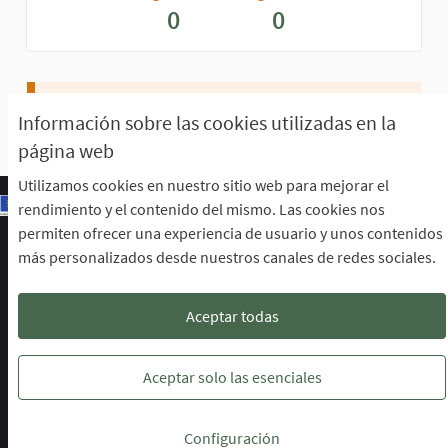
0
0
No sigue a nadie ni a ninguna actividad.
Información sobre las cookies utilizadas en la
página web
Utilizamos cookies en nuestro sitio web para mejorar el
rendimiento y el contenido del mismo. Las cookies nos
permiten ofrecer una experiencia de usuario y unos contenidos
Escuela de Participación Ciudadana
más personalizados desde nuestros canales de redes sociales.
Área de Participación Ciudadana
CURSO LENGUAJE DE SIGNOS ESPAÑOLA A1.2. (PRESENCIAL)
Descargar ficheros de datos abiertos
Aceptar todas
Configuración de cookies
Escuela de Participación Ciudadana en 
Escuela de Participación Ciudada
Escuela de Participación Ciu
Aceptar solo las esenciales
Web creada con
software libre
.
Configuración
(Enlace externo)