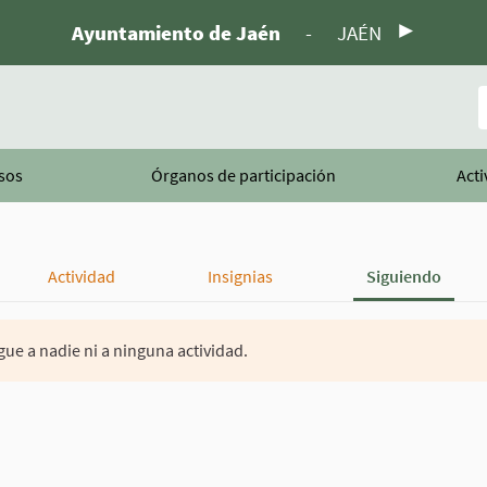
Ayuntamiento de Jaén
-
JAÉN
B
sos
Órganos de participación
Acti
Actividad
Insignias
Siguiendo
gue a nadie ni a ninguna actividad.