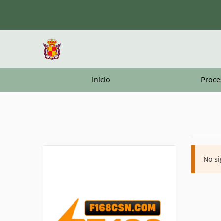
Inicio
Proce
No si