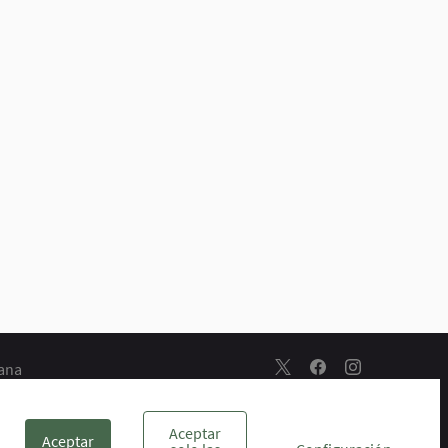
dana
Escuela de Participación 
Escuela de Particip
Escuela de Par
s
Aceptar
Aceptar