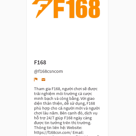
F168
@f168csncom
Denunciar
Tham gia F168, người chơi sẽ được
trải nghiệm môi trường cá cược
minh bạch và công bằng. Với giao
diện thân thiện, dễ sử dụng, F168
phù hợp cho cả người mới và người
chơi lâu năm. Bên cạnh đó, dịch vụ
hỗ trợ 24/7 giúp F168 ngày càng
được tin tưởng trên thị trường.
Thông tin liên hệ: Website:
https://f168csn.com/ Email: