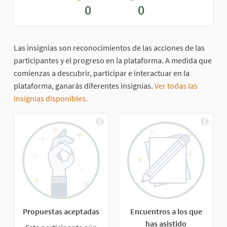
0
0
Las insignias son reconocimientos de las acciones de las
participantes y el progreso en la plataforma. A medida que
comienzas a descubrir, participar e interactuar en la
plataforma, ganarás diferentes insignias.
Ver todas las
insígnias disponibles.
Propuestas aceptadas
Encuentros a los que
has asistido