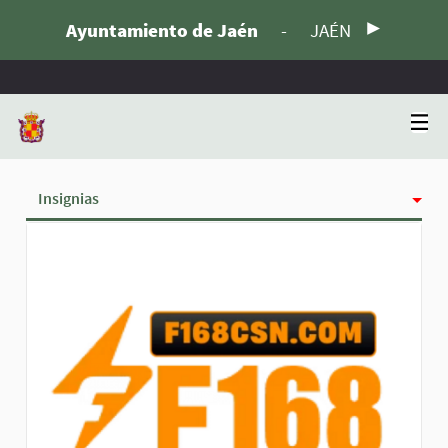
Ayuntamiento de Jaén
-
JAÉN
Insignias
Actividad
Siguiendo
Seguidoras
Grupos