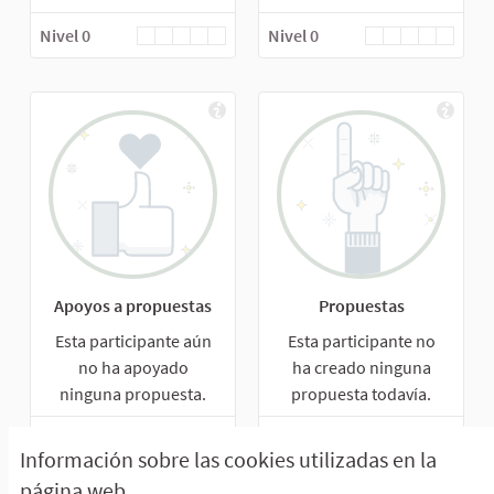
Nivel 0
Nivel 0
Apoyos a propuestas
Propuestas
Esta participante aún
Esta participante no
no ha apoyado
ha creado ninguna
ninguna propuesta.
propuesta todavía.
Nivel 0
Nivel 0
Información sobre las cookies utilizadas en la
página web