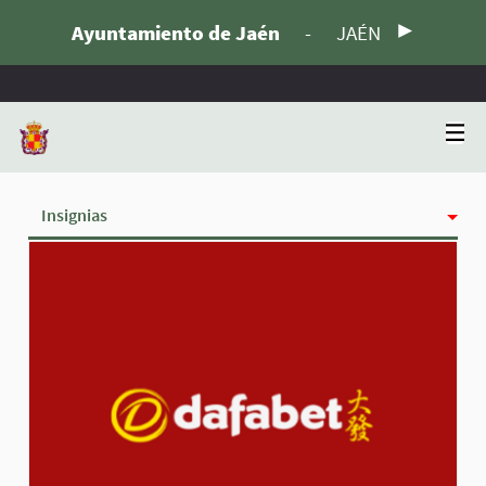
Ayuntamiento de Jaén
-
JAÉN
Insignias
Actividad
Siguiendo
Seguidoras
Grupos