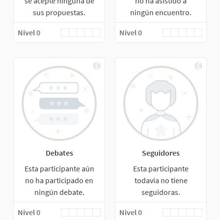
se acepte ninguna de
no ha asistido a
sus propuestas.
ningún encuentro.
Nivel 0
Nivel 0
Debates
Seguidores
Esta participante aún
Esta participante
no ha participado en
todavía no tiene
ningún debate.
seguidoras.
Nivel 0
Nivel 0