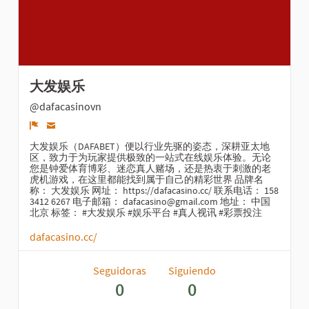
大发娱乐
@dafacasinovn
Denunciar
大发娱乐（DAFABET）便以行业先驱的姿态，深耕亚太地
区，致力于为玩家提供极致的一站式在线娱乐体验。无论
您是钟爱体育博彩、迷恋真人赌场，还是热衷于刺激的老
虎机游戏，在这里都能找到属于自己的精彩世界 品牌名
称： 大发娱乐 网址： https://dafacasino.cc/ 联系电话： 158
3412 6267 电子邮箱： dafacasino@gmail.com 地址： 中国
北京 标签： #大发娱乐 #娱乐平台 #真人视讯 #彩票投注
dafacasino.cc/
Seguidoras
Siguiendo
0
0