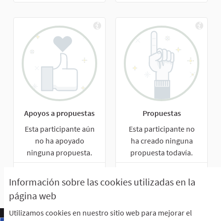
Apoyos a propuestas
Propuestas
Esta participante aún
Esta participante no
no ha apoyado
ha creado ninguna
ninguna propuesta.
propuesta todavía.
Nivel 0
Nivel 0
Información sobre las cookies utilizadas en la
página web
Utilizamos cookies en nuestro sitio web para mejorar el