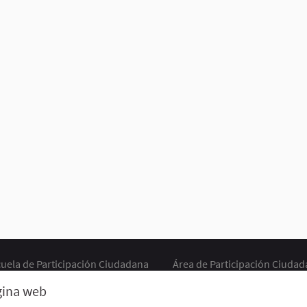
uela de Participación Ciudadana
Área de Participación Ciuda
CURSO LENGUAJE DE SIGNOS ESPAÑOLA A1.2. (PRESENCIAL)
ágina web
Descargar ficheros de datos abiertos
Configuración de cookie