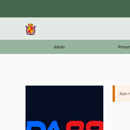
Inicio
Proce
Aún n