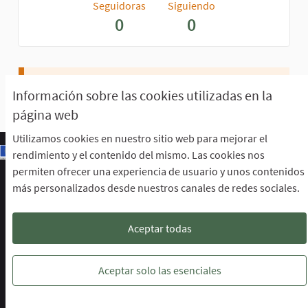
Seguidoras
Siguiendo
0
0
No sigue a nadie ni a ninguna actividad.
Información sobre las cookies utilizadas en la
página web
Utilizamos cookies en nuestro sitio web para mejorar el
rendimiento y el contenido del mismo. Las cookies nos
permiten ofrecer una experiencia de usuario y unos contenidos
Escuela de Participación Ciudadana
más personalizados desde nuestros canales de redes sociales.
Área de Participación Ciudadana
CURSO LENGUAJE DE SIGNOS ESPAÑOLA A1.2. (PRESENCIAL)
Descargar ficheros de datos abiertos
Aceptar todas
Configuración de cookies
Escuela de Participación Ciudadana en 
Escuela de Participación Ciudada
Escuela de Participación Ciu
Aceptar solo las esenciales
Web creada con
software libre
.