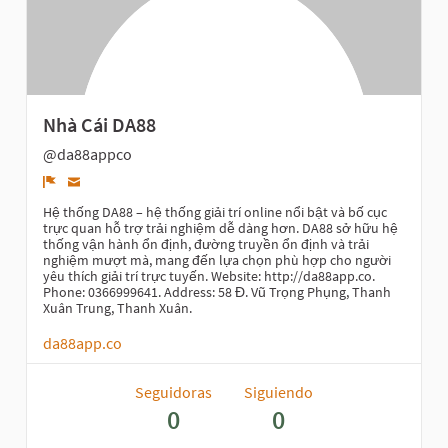
Nhà Cái DA88
@da88appco
Denunciar
Hệ thống DA88 – hệ thống giải trí online nổi bật và bố cục
trực quan hỗ trợ trải nghiệm dễ dàng hơn. DA88 sở hữu hệ
thống vận hành ổn định, đường truyền ổn định và trải
nghiệm mượt mà, mang đến lựa chọn phù hợp cho người
yêu thích giải trí trực tuyến. Website: http://da88app.co.
Phone: 0366999641. Address: 58 Đ. Vũ Trọng Phụng, Thanh
Xuân Trung, Thanh Xuân.
da88app.co
Seguidoras
Siguiendo
0
0