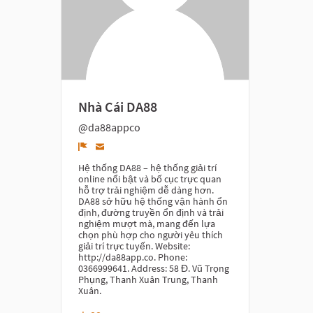
Nhà Cái DA88
@da88appco
Denunciar
Hệ thống DA88 – hệ thống giải trí
online nổi bật và bố cục trực quan
hỗ trợ trải nghiệm dễ dàng hơn.
DA88 sở hữu hệ thống vận hành ổn
định, đường truyền ổn định và trải
nghiệm mượt mà, mang đến lựa
chọn phù hợp cho người yêu thích
giải trí trực tuyến. Website:
http://da88app.co. Phone:
0366999641. Address: 58 Đ. Vũ Trọng
Phụng, Thanh Xuân Trung, Thanh
Xuân.