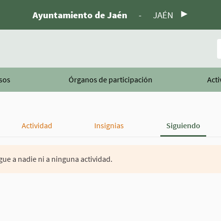
Ayuntamiento de Jaén
-
JAÉN
B
sos
Órganos de participación
Acti
Actividad
Insignias
Siguiendo
gue a nadie ni a ninguna actividad.