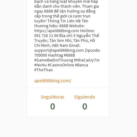
bạch và hàng loạt khuyến mãi hấp
dẫn dành cho thành viên. Tham gia
ngay 888B để tận hưởng sự đẳng
cấp trong thế giới cá cược trực
tuyến! Thông Tin Liên Hệ Tên
thương hiệu: 888B Website:
https://apel888bing.com Hotline:
091 726 11 96 Địa chỉ: 5 Nguyễn Thế
Truyện, Tân Sơn Nhì, Tân Phú, Hồ
Chí Minh, Việt Nam Email:
support@apel888bing.com Zipcode:
700000 Hashtag #888B
#GameBaiDoiThuong #NhaCaiUyTin
#NoHu #CasinoOnline #Banca
#TheThao
apel888bing.com/
Seguidoras
Siguiendo
0
0