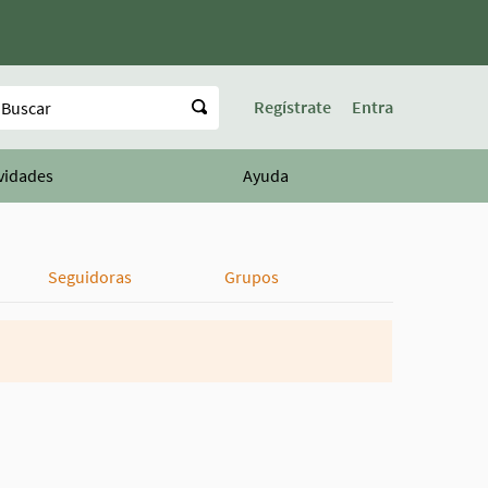
uscar
Regístrate
Entra
vidades
Ayuda
Seguidoras
Grupos