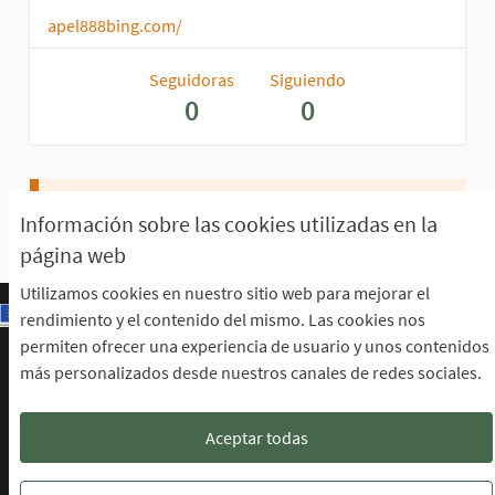
apel888bing.com/
Seguidoras
Siguiendo
0
0
Aún no hay seguidores.
Información sobre las cookies utilizadas en la
página web
Utilizamos cookies en nuestro sitio web para mejorar el
rendimiento y el contenido del mismo. Las cookies nos
permiten ofrecer una experiencia de usuario y unos contenidos
Escuela de Participación Ciudadana
más personalizados desde nuestros canales de redes sociales.
Área de Participación Ciudadana
CURSO LENGUAJE DE SIGNOS ESPAÑOLA A1.2. (PRESENCIAL)
Descargar ficheros de datos abiertos
Aceptar todas
Configuración de cookies