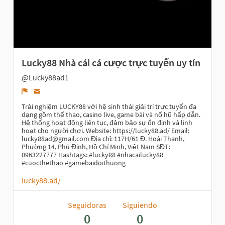
Lucky88 Nhà cái cá cược trực tuyến uy tín
@Lucky88ad1
Denunciar
Trải nghiệm LUCKY88 với hệ sinh thái giải trí trực tuyến đa
dạng gồm thể thao, casino live, game bài và nổ hũ hấp dẫn.
Hệ thống hoạt động liên tục, đảm bảo sự ổn định và linh
hoạt cho người chơi. Website: https://lucky88.ad/ Email:
lucky88ad@gmail.com Địa chỉ: 117H/61 Đ. Hoài Thanh,
Phường 14, Phú Định, Hồ Chí Minh, Việt Nam SĐT:
0963227777 Hashtags: #lucky88 #nhacailucky88
#cuocthethao #gamebaidoithuong
lucky88.ad/
Seguidoras
Siguiendo
0
0