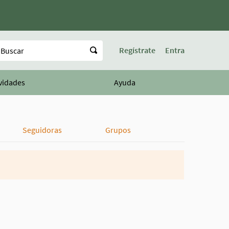
uscar
Regístrate
Entra
vidades
Ayuda
Seguidoras
Grupos