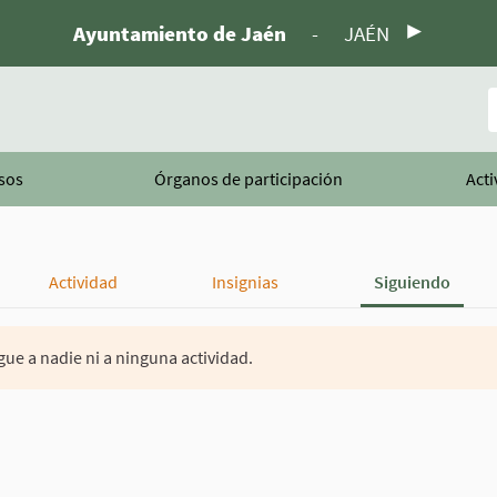
Ayuntamiento de Jaén
-
JAÉN
B
sos
Órganos de participación
Acti
Actividad
Insignias
Siguiendo
gue a nadie ni a ninguna actividad.