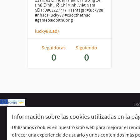
117H/61 Đ. Hoài Thanh, Phường 14,
Phú Định, Hồ Chí Minh, Việt Nam
SĐT: 0963227777 Hashtags: #lucky88
#nhacailucky88 #cuocthethao
#gamebaidoithuong
lucky88.ad/
Seguidoras
Siguiendo
0
0
Esc
Información sobre las cookies utilizadas en la p
Utilizamos cookies en nuestro sitio web para mejorar el rend
ofrecer una experiencia de usuario y unos contenidos más pe
Web creada con
software libre
.