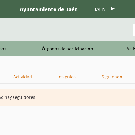
Ayuntamiento de Jaén
-
JAÉN
B
sos
Órganos de participación
Acti
Actividad
Insignias
Siguiendo
o hay seguidores.