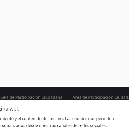
uela de Participación Ciudadana
Área de Participación Ciuda
CURSO LENGUAJE DE SIGNOS ESPAÑOLA A1.2. (PRESENCIAL)
ágina web
Descargar ficheros de datos abiertos
Configuración de cookie
imiento y el contenido del mismo. Las cookies nos permiten
rsonalizados desde nuestros canales de redes sociales.