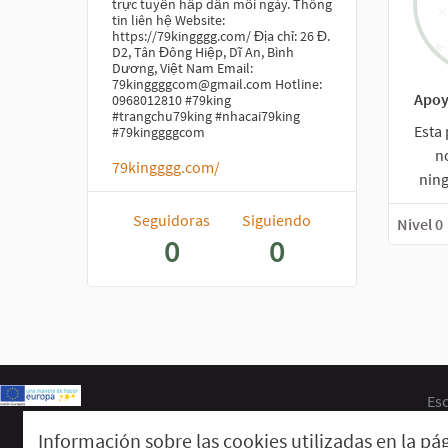
trực tuyến hấp dẫn mỗi ngày. Thông
tin liên hệ Website:
https://79kingggg.com/ Địa chỉ: 26 Đ.
D2, Tân Đông Hiệp, Dĩ An, Bình
Dương, Việt Nam Email:
79kinggggcom@gmail.com Hotline:
Apoy
0968012810 #79king
#trangchu79king #nhacai79king
Esta
#79kinggggcom
n
79kingggg.com/
nin
Seguidoras
Siguiendo
Nivel 0
0
0
Esc
Información sobre las cookies utilizadas en la p