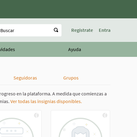
uscar
Regístrate
Entra
vidades
Ayuda
Seguidoras
Grupos
 progreso en la plataforma. A medida que comienzas a
gnias.
Ver todas las insígnias disponibles.