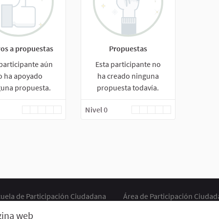
os a propuestas
Propuestas
 participante aún
Esta participante no
o ha apoyado
ha creado ninguna
guna propuesta.
propuesta todavía.
Nivel 0
uela de Participación Ciudadana
Área de Participación Ciuda
CURSO LENGUAJE DE SIGNOS ESPAÑOLA A1.2. (PRESENCIAL)
ágina web