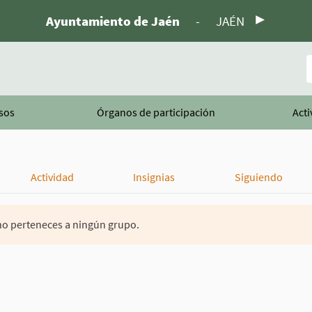
Ayuntamiento de Jaén
-
JAÉN
B
sos
Órganos de participación
Acti
Actividad
Insignias
Siguiendo
o perteneces a ningún grupo.