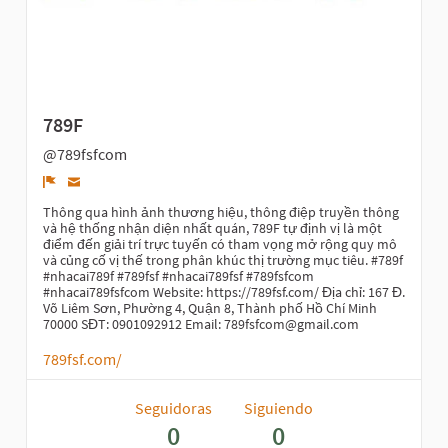
789F
@789fsfcom
Denunciar
Thông qua hình ảnh thương hiệu, thông điệp truyền thông
và hệ thống nhận diện nhất quán, 789F tự định vị là một
điểm đến giải trí trực tuyến có tham vọng mở rộng quy mô
và củng cố vị thế trong phân khúc thị trường mục tiêu. #789f
#nhacai789f #789fsf #nhacai789fsf #789fsfcom
#nhacai789fsfcom Website: https://789fsf.com/ Địa chỉ: 167 Đ.
Võ Liêm Sơn, Phường 4, Quận 8, Thành phố Hồ Chí Minh
70000 SĐT: 0901092912 Email: 789fsfcom@gmail.com
789fsf.com/
Seguidoras
Siguiendo
0
0