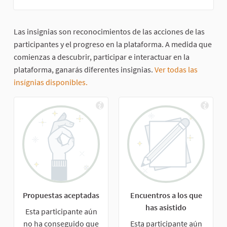
Las insignias son reconocimientos de las acciones de las
participantes y el progreso en la plataforma. A medida que
comienzas a descubrir, participar e interactuar en la
plataforma, ganarás diferentes insignias.
Ver todas las
insígnias disponibles.
Propuestas aceptadas
Encuentros a los que
has asistido
Esta participante aún
no ha conseguido que
Esta participante aún