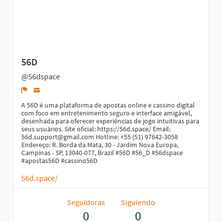
56D
@56dspace
Denunciar
A 56D é uma plataforma de apostas online e cassino digital
com foco em entretenimento seguro e interface amigável,
desenhada para oferecer experiências de jogo intuitivas para
seus usuários. Site oficial: https://56d.space/ Email:
56d.support@gmail.com Hotline: +55 (51) 97642-3058
Endereço: R. Borda da Mata, 30 - Jardim Nova Europa,
Campinas - SP, 13040-077, Brazil #56D #56_D #56dspace
#apostas56D #cassino56D
56d.space/
Seguidoras
Siguiendo
0
0