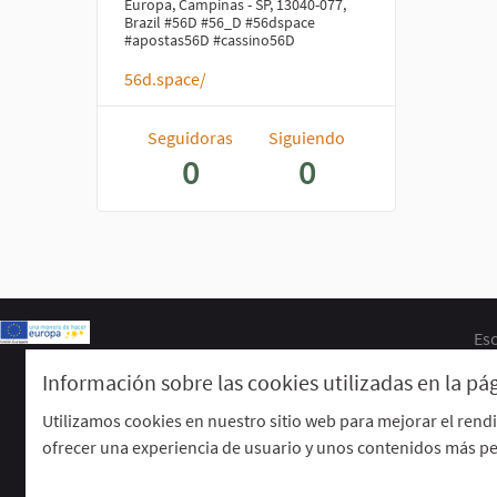
Europa, Campinas - SP, 13040-077,
Brazil #56D #56_D #56dspace
#apostas56D #cassino56D
56d.space/
Seguidoras
Siguiendo
0
0
Esc
Información sobre las cookies utilizadas en la p
Utilizamos cookies en nuestro sitio web para mejorar el rend
ofrecer una experiencia de usuario y unos contenidos más pe
Web creada con
software libre
.
(Enlace