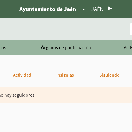
Ayuntamiento de Jaén
-
JAÉN
B
sos
Órganos de participación
Acti
Actividad
Insignias
Siguiendo
o hay seguidores.