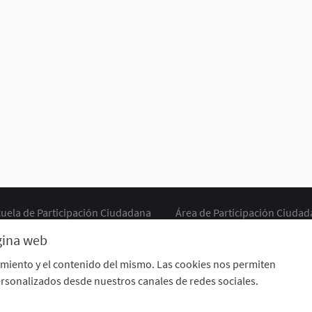
uela de Participación Ciudadana
Área de Participación Ciuda
CURSO LENGUAJE DE SIGNOS ESPAÑOLA A1.2. (PRESENCIAL)
ágina web
Descargar ficheros de datos abiertos
Configuración de cookie
imiento y el contenido del mismo. Las cookies nos permiten
rsonalizados desde nuestros canales de redes sociales.
 externo)