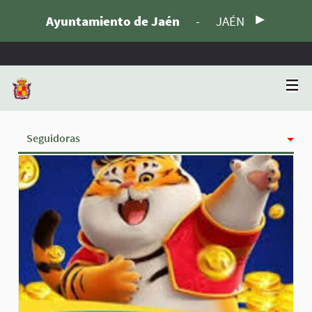
Ayuntamiento de Jaén
-
JAÉN
Seguidoras
Actividad
Insignias
Siguiendo
Grupos