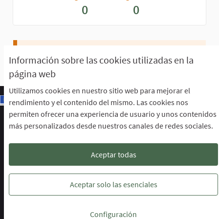
0
0
Aún no hay seguidores.
Información sobre las cookies utilizadas en la
página web
Utilizamos cookies en nuestro sitio web para mejorar el
rendimiento y el contenido del mismo. Las cookies nos
permiten ofrecer una experiencia de usuario y unos contenidos
Escuela de Participación Ciudadana
más personalizados desde nuestros canales de redes sociales.
Área de Participación Ciudadana
CURSO LENGUAJE DE SIGNOS ESPAÑOLA A1.2. (PRESENCIAL)
Descargar ficheros de datos abiertos
Aceptar todas
Configuración de cookies
Escuela de Participación Ciudadana en 
Escuela de Participación Ciudada
Escuela de Participación Ciu
Aceptar solo las esenciales
Web creada con
software libre
.
Configuración
(Enlace externo)