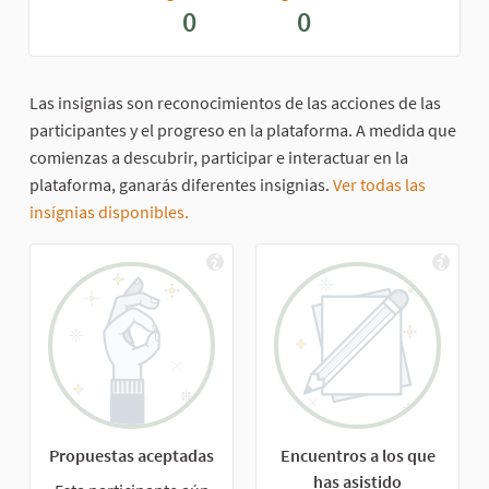
0
0
Las insignias son reconocimientos de las acciones de las
participantes y el progreso en la plataforma. A medida que
comienzas a descubrir, participar e interactuar en la
plataforma, ganarás diferentes insignias.
Ver todas las
insígnias disponibles.
Propuestas aceptadas
Encuentros a los que
has asistido