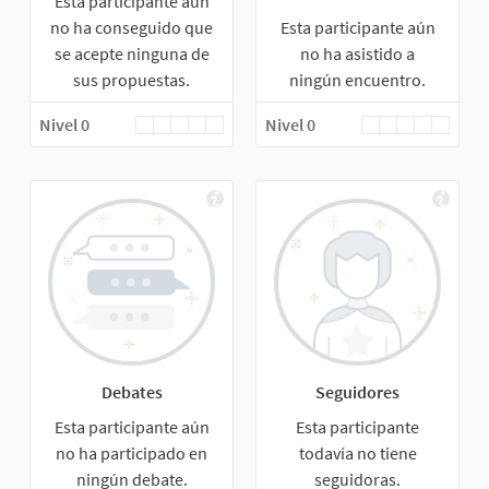
Esta participante aún
no ha conseguido que
Esta participante aún
se acepte ninguna de
no ha asistido a
sus propuestas.
ningún encuentro.
Nivel 0
Nivel 0
Debates
Seguidores
Esta participante aún
Esta participante
no ha participado en
todavía no tiene
ningún debate.
seguidoras.