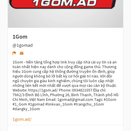
1Gom
@1gomad
Denunciar
1Gom - Nền tảng tổng hợp link truy cập nhà cái uy tín và an
toàn nhất hiện nay dành cho cộng đồng game thủ. Thương
hiệu 1Gom cung cấp hệ thống đường truyền ổn định, giúp
người dùng không bỏ lỡ bất kỳ cơ hội giải trí nào. Với đội
ngũ chuyên gia giàu kinh nghiệm, chúng tôi luôn cập nhật
những liên kết mới nhất để vượt qua mọi rào cản kỹ thuật.
Website: https://1gom.ad/ Phone: 0934821057 Địa chỉ:
79A2/3 Đinh Bộ Lĩnh, Phường 26, Bình Thạnh, Thành phố Hồ
Chí Minh, Việt Nam Email: 1gomad@gmail.com Tags: #1Gom
#1_Gom #1gomad #linkvao_1Gom #trangchu_1Gom
#dangky_1Gom
1gom.ad/