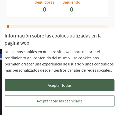
Seguidoras
Siguiendo
0
0
Aún no perteneces a ningún grupo.
Información sobre las cookies utilizadas en la
página web
Utilizamos cookies en nuestro sitio web para mejorar el
rendimiento y el contenido del mismo. Las cookies nos
permiten ofrecer una experiencia de usuario y unos contenidos
Escuela de Participación Ciudadana
más personalizados desde nuestros canales de redes sociales.
Área de Participación Ciudadana
CURSO LENGUAJE DE SIGNOS ESPAÑOLA A1.2. (PRESENCIAL)
Descargar ficheros de datos abiertos
Aceptar todas
Configuración de cookies
Escuela de Participación Ciudadana en 
Escuela de Participación Ciudada
Escuela de Participación Ciu
Aceptar solo las esenciales
Web creada con
software libre
.