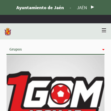
Ayuntamiento de Jaén
-
JAÉN
Grupos
Actividad
Insignias
Siguiendo
Seguidoras