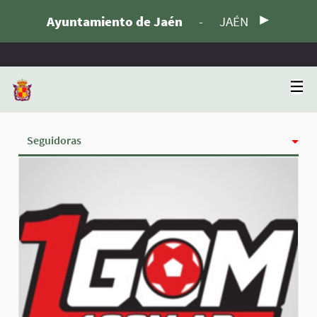
Ayuntamiento de Jaén
-
JAÉN
Seguidoras
Actividad
Insignias
Siguiendo
Grupos