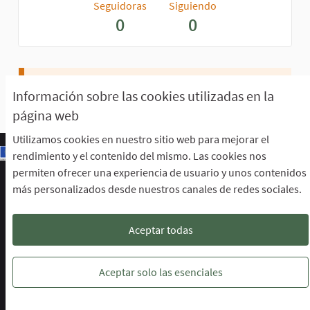
Seguidoras
Siguiendo
0
0
Aún no hay seguidores.
Información sobre las cookies utilizadas en la
página web
Utilizamos cookies en nuestro sitio web para mejorar el
rendimiento y el contenido del mismo. Las cookies nos
permiten ofrecer una experiencia de usuario y unos contenidos
Escuela de Participación Ciudadana
más personalizados desde nuestros canales de redes sociales.
Área de Participación Ciudadana
CURSO LENGUAJE DE SIGNOS ESPAÑOLA A1.2. (PRESENCIAL)
Descargar ficheros de datos abiertos
Aceptar todas
Configuración de cookies
Escuela de Participación Ciudadana en 
Escuela de Participación Ciudada
Escuela de Participación Ciu
Aceptar solo las esenciales
Web creada con
software libre
.