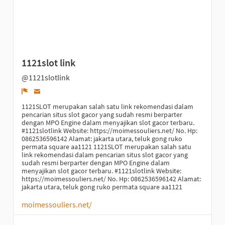
1121slot link
@1121slotlink
Denunciar
1121SLOT merupakan salah satu link rekomendasi dalam
pencarian situs slot gacor yang sudah resmi berparter
dengan MPO Engine dalam menyajikan slot gacor terbaru.
#1121slotlink Website: https://moimessouliers.net/ No. Hp:
0862536596142 Alamat: jakarta utara, teluk gong ruko
permata square aa1121 1121SLOT merupakan salah satu
link rekomendasi dalam pencarian situs slot gacor yang
sudah resmi berparter dengan MPO Engine dalam
menyajikan slot gacor terbaru. #1121slotlink Website:
https://moimessouliers.net/ No. Hp: 0862536596142 Alamat:
jakarta utara, teluk gong ruko permata square aa1121
moimessouliers.net/