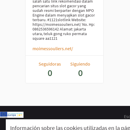
salah satu link rekomendasi dalam
pencarian situs slot gacor yang
sudah resmi berparter dengan MPO
Engine dalam menyajikan slot gacor
terbaru. #1121slotlink Website:
https://moimessouliers.net/ No. Hp:
0862536596142 Alamat: jakarta
utara, teluk gong ruko permata
square aa1121
moimessouliers.net/
Seguidoras
Siguiendo
0
0
Esc
Información sobre las cookies utilizadas en la pá