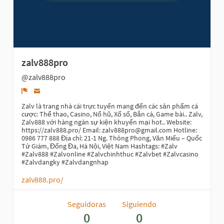
zalv888pro
@zalv888pro
Denunciar
Zalv là trang nhà cái trực tuyến mang đến các sản phẩm cá
cược: Thể thao, Casino, Nổ hũ, Xổ số, Bắn cá, Game bài.. Zalv,
Zalv888 với hàng ngàn sự kiện khuyến mại hot.. Website:
https://zalv888.pro/ Email: zalv888pro@gmail.com Hotline:
0986 777 888 Địa chỉ: 21-1 Ng. Thông Phong, Văn Miếu – Quốc
Tử Giám, Đống Đa, Hà Nội, Việt Nam Hashtags: #Zalv
#Zalv888 #Zalvonline #Zalvchinhthuc #Zalvbet #Zalvcasino
#Zalvdangky #Zalvdangnhap
zalv888.pro/
Seguidoras
Siguiendo
0
0