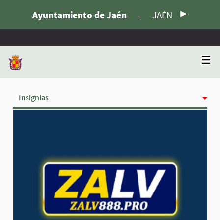
Ayuntamiento de Jaén
-
JAÉN
Insignias
Actividad
Siguiendo
Seguidoras
Grupos