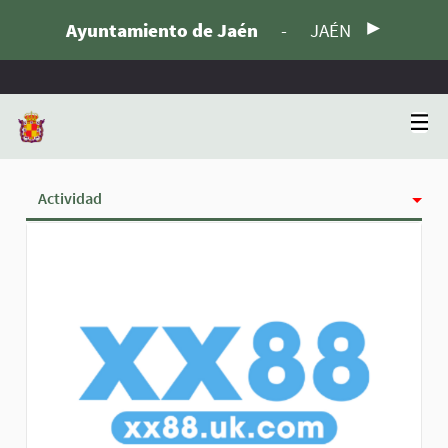
Ayuntamiento de Jaén
-
JAÉN
Actividad
Insignias
Siguiendo
Seguidoras
Grupos