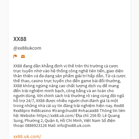
XX88
@xx88ukcom
Denunciar
XX88 đang dần khẳng định vị thế trên thị trường cá cược
trực tuyến nhờ vào hệ thống công nghệ tiên tiến, giao diện
thân thiện và đa dạng sản phẩm giải trí hấp dẫn. Từ cá cược
thể thao, casino trực tuyến cho đến game bài đổi thưởng,
XX88 không ngừng nâng cao chất lượng dịch vụ để mang
đến trải nghiệm minh bạch, công bằng và an toàn cho
người dùng. Với chính sách trả thưởng rõ ràng cùng đội ngũ
hỗ trợ 24/7, XX88 được nhiều người chơi đánh giá là một
trong những nhà cái uy tín đáng trải nghiệm hiện nay. #xx88
#xx88pro #x88casino #trangchux88 #nhacaix88 Thông tin liên
hệ: Website: https://xx88.uk.com/ Địa chỉ: 256 Đ. Lê Quang
Sung, Phường 2, Quận 6, Hồ Chí Minh, Việt Nam Số điện
thoại: 0886923126 Mail: info@xx88.uk.com
xx88.uk.com/