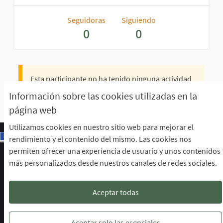
Seguidoras
Siguiendo
0
0
Esta participante no ha tenido ninguna actividad
todavía.
Información sobre las cookies utilizadas en la
página web
Utilizamos cookies en nuestro sitio web para mejorar el
rendimiento y el contenido del mismo. Las cookies nos
permiten ofrecer una experiencia de usuario y unos contenidos
Escuela de Participación Ciudadana
más personalizados desde nuestros canales de redes sociales.
Área de Participación Ciudadana
CURSO LENGUAJE DE SIGNOS ESPAÑOLA A1.2. (PRESENCIAL)
Descargar ficheros de datos abiertos
Aceptar todas
Configuración de cookies
Escuela de Participación Ciudadana en 
Escuela de Participación Ciudada
Escuela de Participación Ciu
Aceptar solo las esenciales