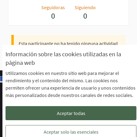
Seguidoras
Siguiendo
0
0
Esta participante no ha tenido ninguna actividad
todavía.
Información sobre las cookies utilizadas en la
página web
Utilizamos cookies en nuestro sitio web para mejorar el
rendimiento y el contenido del mismo. Las cookies nos
permiten ofrecer una experiencia de usuario y unos contenidos
Escuela de Participación Ciudadana
más personalizados desde nuestros canales de redes sociales.
Área de Participación Ciudadana
CURSO LENGUAJE DE SIGNOS ESPAÑOLA A1.2. (PRESENCIAL)
Descargar ficheros de datos abiertos
Aceptar todas
Configuración de cookies
Escuela de Participación Ciudadana en 
Escuela de Participación Ciudada
Escuela de Participación Ciu
Aceptar solo las esenciales