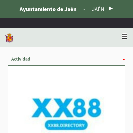
Ayuntamiento de Jaén
-
JAÉN
Actividad
Insignias
Siguiendo
Seguidoras
Grupos