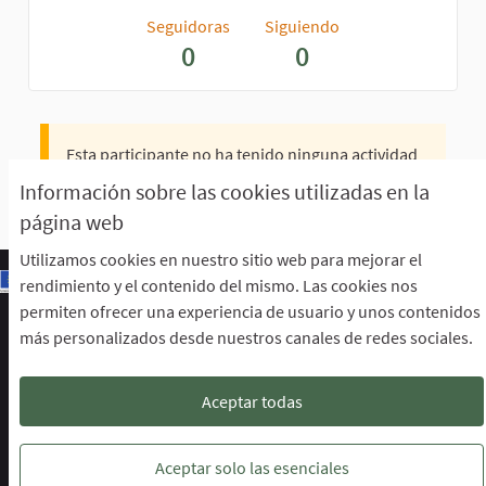
Seguidoras
Siguiendo
0
0
Esta participante no ha tenido ninguna actividad
todavía.
Información sobre las cookies utilizadas en la
página web
Utilizamos cookies en nuestro sitio web para mejorar el
rendimiento y el contenido del mismo. Las cookies nos
permiten ofrecer una experiencia de usuario y unos contenidos
Escuela de Participación Ciudadana
más personalizados desde nuestros canales de redes sociales.
Área de Participación Ciudadana
CURSO LENGUAJE DE SIGNOS ESPAÑOLA A1.2. (PRESENCIAL)
Descargar ficheros de datos abiertos
Aceptar todas
Configuración de cookies
Escuela de Participación Ciudadana en 
Escuela de Participación Ciudada
Escuela de Participación Ciu
Aceptar solo las esenciales