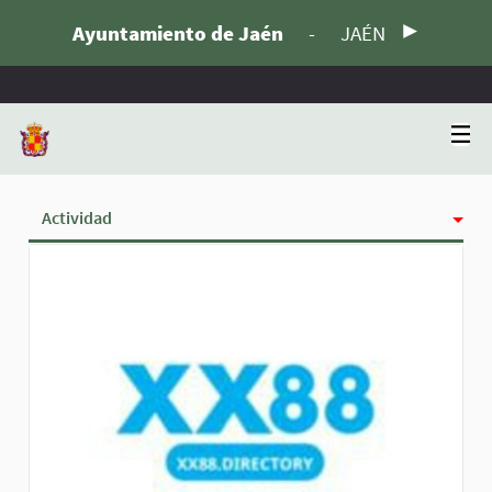
Ayuntamiento de Jaén
-
JAÉN
Actividad
Insignias
Siguiendo
Seguidoras
Grupos