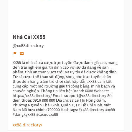
Nhà Cái XX88
@xx88directory
Denunciar
XX88 là nhà cái cá cược trực tuyến được đánh giá cao, mang
đến trải nghiệm giải trí đỉnh cao với sự đa dạng về sản
phẩm, tính an toàn vượt trội, và uy tín đã được khẳng định.
Từ cá cược thể thao sôi động, sòng bạc trực tuyến chân
thực đến hàng trăm trò chơi slot hấp dẫn, XX88 cam kết
cung cấp một môi trường giải trí công bằng, minh bạch và
chuyên nghiệp. Thông tin liên hệ: Brand: XX88 Website:
https://xx88.directory/ Email: support@xx88.directory Số
điện thoại: 0916 888 880 Địa chỉ: 88 Lê Thị Hồng Gấm,
Phường Nguyễn Thái Bình, Quận 1, TP. Hồ Chí Minh, Việt
Nam Mã bưu chính: 700000 Hashtags: #xx88directory #xx88
#dangkyxx88 #cacuocxx88
xx88.directory/