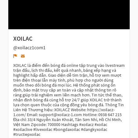
XOILAC
@xoilacz1com1
Denunciar
XOILAC là điểm đến bóng đá online tập trung vào livestream
trận đấu, lịch thi đấu, kết quả nhanh, bảng xếp hạng và
highlight hấp dẫn. Giao diện dễ tìm trận, hỗ trợ xem mượt
trên điện thoại lẫn máy tính, phù hợp cho người dùng
muốn theo dõi bóng đá mọi lúc. Hệ thống phát sóng ổn
định, bảo mật truy cập an toàn và cập nhật thông tin rõ
ràng giúp trải nghiệm xem liền mạch hơn. Tin tức thể thao,
nhận định bóng đá cùng hỗ trợ 24/7 giúp XOILAC trở thành
lựa chọn quen thuộc của cộng đồng yêu bóng đá. Thông Tin
Liên Hệ Thương hiệu: XOILACZ Website: https://xoilacz-
1.com/ Email: support@xoilacz-1.com Hotline: 0938 647 215
Địa chỉ: 33/4 Nguyễn Xuân Khoát, Tân Sơn Nhì, Hồ Chí Minh,
Việt Nam Zipcode: 700000 Hashtags #xoilacz #xoilac
#xoilaclive #livexoilac #bongdaxoilac #dangkyxoilac
#tructiepxoilac