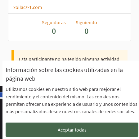
xoilacz-1.com
Seguidoras
Siguiendo
0
0
Esta participante no ha tenido ninguna actividad
todavía.
Información sobre las cookies utilizadas en la
página web
Utilizamos cookies en nuestro sitio web para mejorar el
rendimiento y el contenido del mismo. Las cookies nos
permiten ofrecer una experiencia de usuario y unos contenidos
Escuela de Participación Ciudadana
más personalizados desde nuestros canales de redes sociales.
Área de Participación Ciudadana
CURSO LENGUAJE DE SIGNOS ESPAÑOLA A1.2. (PRESENCIAL)
Descargar ficheros de datos abiertos
Aceptar todas
Configuración de cookies