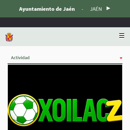
Ayuntamiento de Jaén
-
JAÉN
Actividad
Insignias
Siguiendo
Seguidoras
Grupos