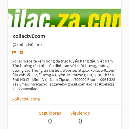
xoilactv0com
@xoilactv0com
Denunciar
Xoilac Website xem bóng đá trực tuyến hàng đầu Việt Nam
Tận hưởng các trận cầu đỉnh cao với chất lượng, không
quảng cáo Thông tin chi tiết: Website: https://xoilactv0.com/
Địa chỉ: Số 172, Đường Nguyễn Tri Phương, P.9, Q.10, Thành
Phố Hồ Chí Minh, Việt Nam Zipcode: 700000 Phone: 0964 328
719 Email: nhacaicxoilaczaweb@gmail.com #xoilac #xoilacza
#linkvaoxoilac
xoilactv0.com/
Seguidoras
Siguiendo
0
0