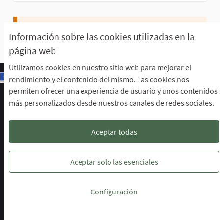
No sigue a nadie ni a ninguna actividad.
Información sobre las cookies utilizadas en la
página web
Utilizamos cookies en nuestro sitio web para mejorar el
rendimiento y el contenido del mismo. Las cookies nos
permiten ofrecer una experiencia de usuario y unos contenidos
Escuela de Participación Ciudadana
más personalizados desde nuestros canales de redes sociales.
Área de Participación Ciudadana
CURSO LENGUAJE DE SIGNOS ESPAÑOLA A1.2. (PRESENCIAL)
Descargar ficheros de datos abiertos
Aceptar todas
Configuración de cookies
Escuela de Participación Ciudadana en 
Escuela de Participación Ciudada
Escuela de Participación Ciu
Aceptar solo las esenciales
Web creada con
software libre
.
Configuración
(Enlace externo)