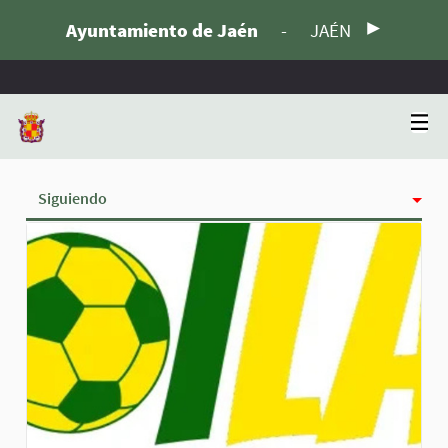
Ayuntamiento de Jaén
-
JAÉN
Siguiendo
Actividad
Insignias
Seguidoras
Grupos