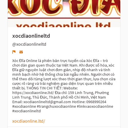
xocdiaonlineltd
@xocdiaonlineltd
Denunciar
Xóc Đĩa Online là phiên bản trực tuyến của Xóc Đĩa – trò
chơi dân gian quen thuộc tại Việt Nam. Khi được số hóa, xóc
Đĩa giữ nguyên luật chơi đơn giản, nhịp độ nhanh và tính
minh bạch nhờ hệ thống chia bài ngẫu nhiên. Người chơi có
thể theo dõi từng lượt xóc theo thời gian thực, lựa chọn cửa
cược rõ ràng và trải nghiệm giao diện trực quan trên nhiều
thiết bị. THÔNG TIN CHI TIẾT: Website:
https://xocdiaonline.ltd/ Địa chỉ: 159 Linh Trung, Phường
Linh Trung, Thủ Đức, Thành phố Hồ Chí Minh, Việt Nam
Email: xocdiaonlineltd@gmail.com Hotline: 0968990264
#xocdiaonline #trangchuxocdiaonline #linkvaoxocdiaonline
#xocdiaonlineltd
xocdiaonline.ltd/