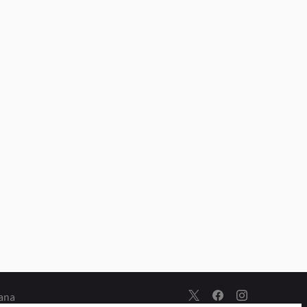
dana
Escuela de Participación 
Escuela de Particip
Escuela de Par