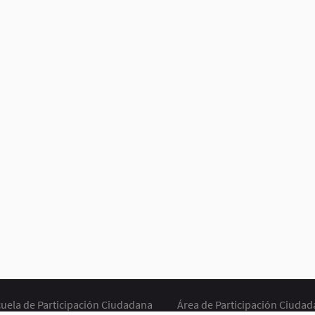
uela de Participación Ciudadana
Área de Participación Ciuda