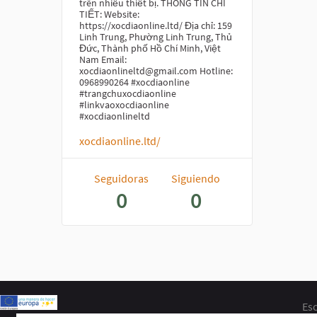
trên nhiều thiết bị. THÔNG TIN CHI
TIẾT: Website:
https://xocdiaonline.ltd/ Địa chỉ: 159
Linh Trung, Phường Linh Trung, Thủ
Đức, Thành phố Hồ Chí Minh, Việt
Nam Email:
xocdiaonlineltd@gmail.com Hotline:
0968990264 #xocdiaonline
#trangchuxocdiaonline
#linkvaoxocdiaonline
#xocdiaonlineltd
xocdiaonline.ltd/
Seguidoras
Siguiendo
0
0
Esc