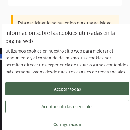
Esta participante no ha tenido ninguna actividad
todavía.
Información sobre las cookies utilizadas en la
página web
Utilizamos cookies en nuestro sitio web para mejorar el
rendimiento y el contenido del mismo. Las cookies nos
permiten ofrecer una experiencia de usuario y unos contenidos
Escuela de Participación Ciudadana
más personalizados desde nuestros canales de redes sociales.
Área de Participación Ciudadana
CURSO LENGUAJE DE SIGNOS ESPAÑOLA A1.2. (PRESENCIAL)
Descargar ficheros de datos abiertos
Aceptar todas
Configuración de cookies
Escuela de Participación Ciudadana en 
Escuela de Participación Ciudada
Escuela de Participación Ciu
Aceptar solo las esenciales
Web creada con
software libre
.
Configuración
(Enlace externo)