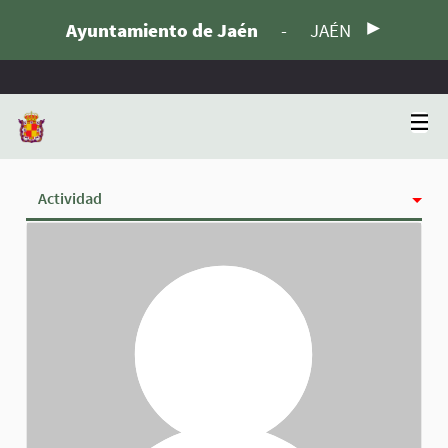
Ayuntamiento de Jaén
-
JAÉN
Actividad
Insignias
Siguiendo
Seguidoras
Grupos