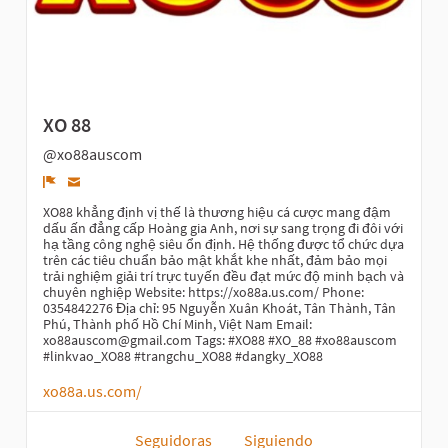
XO 88
@xo88auscom
Denunciar
XO88 khẳng định vị thế là thương hiệu cá cược mang đậm
dấu ấn đẳng cấp Hoàng gia Anh, nơi sự sang trọng đi đôi với
hạ tầng công nghệ siêu ổn định. Hệ thống được tổ chức dựa
trên các tiêu chuẩn bảo mật khắt khe nhất, đảm bảo mọi
trải nghiệm giải trí trực tuyến đều đạt mức độ minh bạch và
chuyên nghiệp Website: https://xo88a.us.com/ Phone:
0354842276 Địa chỉ: 95 Nguyễn Xuân Khoát, Tân Thành, Tân
Phú, Thành phố Hồ Chí Minh, Việt Nam Email:
xo88auscom@gmail.com Tags: #XO88 #XO_88 #xo88auscom
#linkvao_XO88 #trangchu_XO88 #dangky_XO88
xo88a.us.com/
Seguidoras
Siguiendo