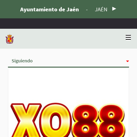
Ayuntamiento de Jaén
-
JAÉN
Siguiendo
Actividad
Insignias
Seguidoras
Grupos