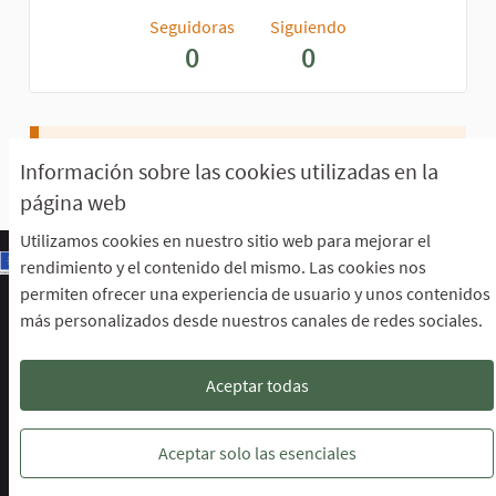
Seguidoras
Siguiendo
0
0
Aún no hay seguidores.
Información sobre las cookies utilizadas en la
página web
Utilizamos cookies en nuestro sitio web para mejorar el
rendimiento y el contenido del mismo. Las cookies nos
permiten ofrecer una experiencia de usuario y unos contenidos
Escuela de Participación Ciudadana
más personalizados desde nuestros canales de redes sociales.
Área de Participación Ciudadana
CURSO LENGUAJE DE SIGNOS ESPAÑOLA A1.2. (PRESENCIAL)
Descargar ficheros de datos abiertos
Aceptar todas
Configuración de cookies
Escuela de Participación Ciudadana en 
Escuela de Participación Ciudada
Escuela de Participación Ciu
Aceptar solo las esenciales