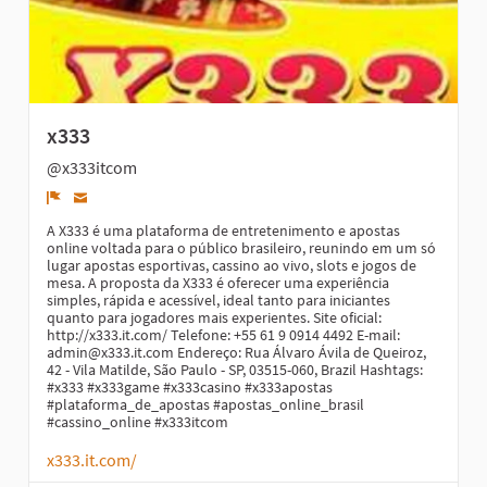
x333
@x333itcom
Denunciar
A X333 é uma plataforma de entretenimento e apostas
online voltada para o público brasileiro, reunindo em um só
lugar apostas esportivas, cassino ao vivo, slots e jogos de
mesa. A proposta da X333 é oferecer uma experiência
simples, rápida e acessível, ideal tanto para iniciantes
quanto para jogadores mais experientes. Site oficial:
http://x333.it.com/ Telefone: +55 61 9 0914 4492 E-mail:
admin@x333.it.com Endereço: Rua Álvaro Ávila de Queiroz,
42 - Vila Matilde, São Paulo - SP, 03515-060, Brazil Hashtags:
#x333 #x333game #x333casino #x333apostas
#plataforma_de_apostas #apostas_online_brasil
#cassino_online #x333itcom
x333.it.com/