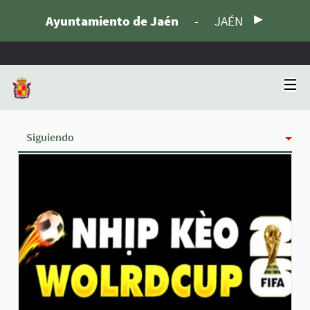
Ayuntamiento de Jaén
-
JAÉN
Siguiendo
Actividad
Insignias
Seguidoras
Grupos