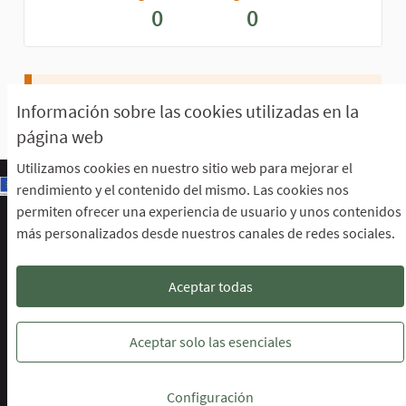
0
0
No sigue a nadie ni a ninguna actividad.
Información sobre las cookies utilizadas en la
página web
Utilizamos cookies en nuestro sitio web para mejorar el
rendimiento y el contenido del mismo. Las cookies nos
permiten ofrecer una experiencia de usuario y unos contenidos
Escuela de Participación Ciudadana
más personalizados desde nuestros canales de redes sociales.
Área de Participación Ciudadana
CURSO LENGUAJE DE SIGNOS ESPAÑOLA A1.2. (PRESENCIAL)
Descargar ficheros de datos abiertos
Aceptar todas
Configuración de cookies
Escuela de Participación Ciudadana en 
Escuela de Participación Ciudada
Escuela de Participación Ciu
Aceptar solo las esenciales
Web creada con
software libre
.
Configuración
(Enlace externo)