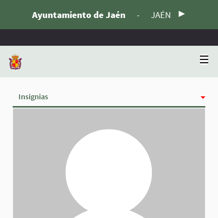
Ayuntamiento de Jaén
-
JAÉN
Insignias
Actividad
Siguiendo
Seguidoras
Grupos