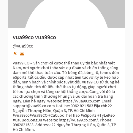
vua99co vua99co
@vua99co
Denunciar
Vua99 CO – Sân chơi cá cược thể thao uy tín bậc nhất Việt
Nam, nơi người chơi thỏa sức dự đoán và chiến thắng cùng
đam mê thể thao toàn cầu. Từ bóng đá, bóng rổ, tennis đến
eSports, tất cả đều được cập nhật liên tục với tỷ lệ kèo hấp
dẫn, minh bạch và chính xác tuyệt đối. Vua99 CO sử dụng hệ
thống phân tích dữ liệu thể thao tự động, giúp người chơi
tối ưu lựa chọn và tăng cơ hội thắng cược. Cùng với đó là
các chương trình thưởng khủng và ưu đãi hoàn trả hàng
ngày. Liên hệ ngay: Website: https://vua99.co.com Email:
support@vua99.co.com Hotline: 0962 821 583 Địa chỉ: 22
Nguyễn Thượng Hiền, Quận 3, TP. Hồ Chí Minh
#vua99co#Vua99CO #CaCuocTheThao #eSports #TyLeKeo
#CaCuocBongDa Website: https://vua99.co.com/. Phone:
0962821583. Address: 22 Nguyễn Thượng Hiền, Quận 3, TP.
Hồ Chí Minh.