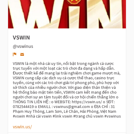
VSWIN
@vswinus
Denunciar
VSWIN là một nhà cái uy tín, nổi bật trong ngành cá cược
trực tuyến với một loạt các trò chơi đa dạng và hấp dẫn.
Được thiết kế để mang lại trải nghiệm chơi game mượt mà,
VSWIN cung cấp các dịch vụ cá cược thể thao, casino trực
tuyến, cùng với các trò chơi giải trí phong phú, phù hợp với
sở thích của nhiều người chơi. Với giao diện thân thiện và
hệ thống bảo mật tiên tiến, VSWIN cam kết mang đến cho
người chơi sự an tâm tuyệt đối và cơ hội chiến thắng lớn o
THÔNG TIN LIÊN HỆ : o WEBSITE: https://vswin.us/ o SĐT:
0782544419 o EMAILL : vswinus@gmail.com o ĐỊA CHỈ : 31
Phạm Huy Thông, Lam Sơn, Lê Chân, Hải Phòng, Việt Nam
#vswin #nhà cái vswin #link vswin #trang chủ vswin #vswinus
vswin.us/