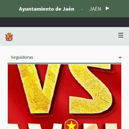
Ayuntamiento de Jaén
-
JAÉN
Seguidoras
Actividad
Insignias
Siguiendo
Grupos