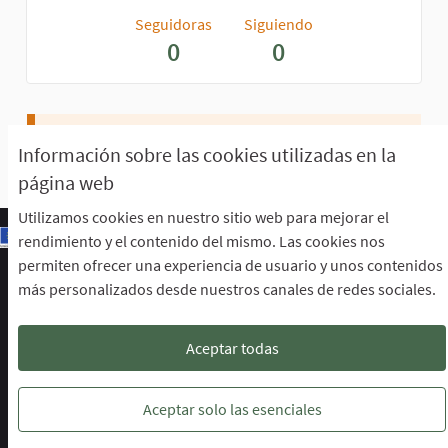
Seguidoras
Siguiendo
0
0
Aún no hay seguidores.
Información sobre las cookies utilizadas en la
página web
Utilizamos cookies en nuestro sitio web para mejorar el
rendimiento y el contenido del mismo. Las cookies nos
permiten ofrecer una experiencia de usuario y unos contenidos
Escuela de Participación Ciudadana
más personalizados desde nuestros canales de redes sociales.
Área de Participación Ciudadana
CURSO LENGUAJE DE SIGNOS ESPAÑOLA A1.2. (PRESENCIAL)
Descargar ficheros de datos abiertos
Aceptar todas
Configuración de cookies
Escuela de Participación Ciudadana en 
Escuela de Participación Ciudada
Escuela de Participación Ciu
Aceptar solo las esenciales