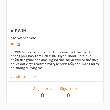
VIPWIN
@vipwincomde
Denunciar
VIPWIN là nhà cái nổi bật với kho game thể thao điện tử
phong phú, bao gồm Liên Minh Huyền Thoại, Dota 2 và
nhiều tựa game hot khác. Người chơi tại VIPWIN có thể theo
dõi và đặt cược realtime với tỷ lệ odds hấp dẫn, mang lại cơ
hội thắng thưởng cao.
vipwin.com.de/
Seguidoras
Siguiendo
0
0